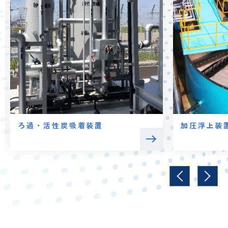
ろ過・活性炭吸着装置
加圧浮上装