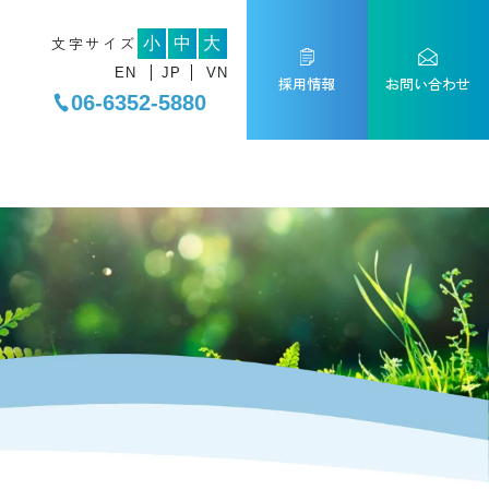
文字サイズ
小
中
大
EN
JP
VN
採用情報
お問い合わせ
06-6352-5880