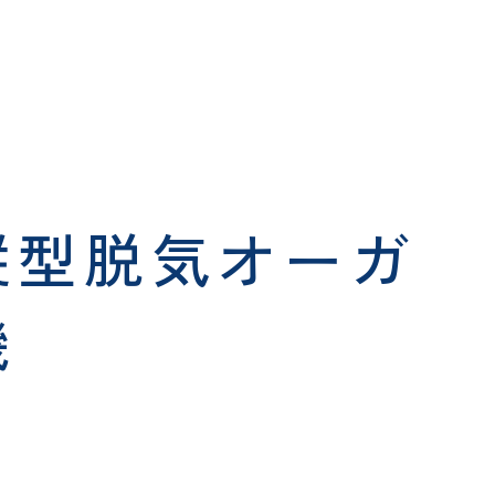
縦型脱気オーガ
機