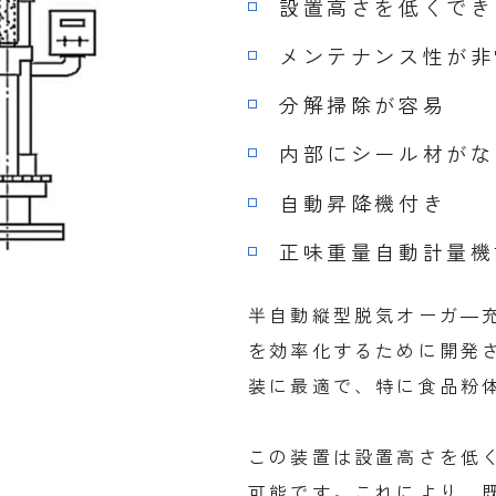
設置高さを低くでき
メンテナンス性が非
分解掃除が容易
内部にシール材がな
自動昇降機付き
正味重量自動計量機
半自動縦型脱気オーガ―
を効率化するために開発
装に最適で、特に食品粉
この装置は設置高さを低
可能です。これにより、