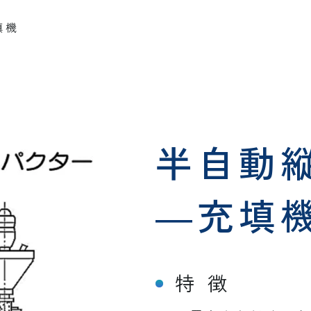
填機
半自動
―充填
特 徴