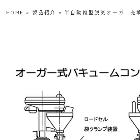
HOME
»
製品紹介
»
半自動縦型脱気オーガ―充