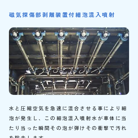
磁気探傷部剥離装置付細泡混入噴射
水と圧縮空気を急速に混合させる事により細
泡が発生し、この細泡混入噴射水が車体に当
たり当った瞬間その泡が弾けその衝撃で汚れ
を除去します。