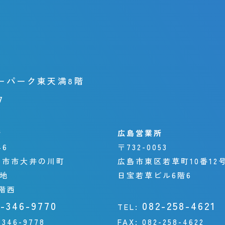
ーパーク東天満8階
7
所
広島営業所
46
〒732-0053
日市市大井の川町
広島市東区若草町10番12
番地
日宝若草ビル6階6
階西
9-346-9770
082-258-4621
TEL:
-346-9778
FAX:
082-258-4622