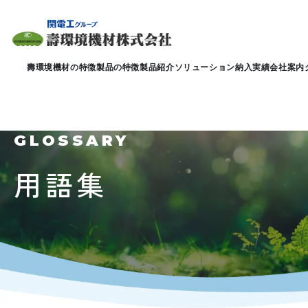
壽環境機材の特徴
製品の特徴
製品紹介
ソリューション
納入実績
会社案内
GLOSSARY
用語集