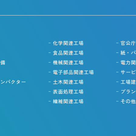
備
化学関連工場
官公庁
備
食品関連工場
紙・パ
設備
機械関連工場
電力関
電子部品関連工場
サービ
コンパクター
土木関連工場
工場建
ス
表面処理工場
プラン
場
繊維関連工場
その他