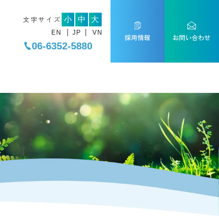
文字サイズ
小
中
大
EN
JP
VN
採用情報
お問い合わせ
06-6352-5880