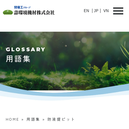
EN
JP
VN
GLOSSARY
用語集
HOME
»
用語集
»
防液提ピット