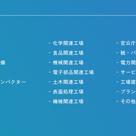
備
化学関連工場
官公庁
備
食品関連工場
紙・パ
設備
機械関連工場
電力関
電子部品関連工場
サービ
コンパクター
土木関連工場
工場建
ス
表面処理工場
プラン
場
繊維関連工場
その他