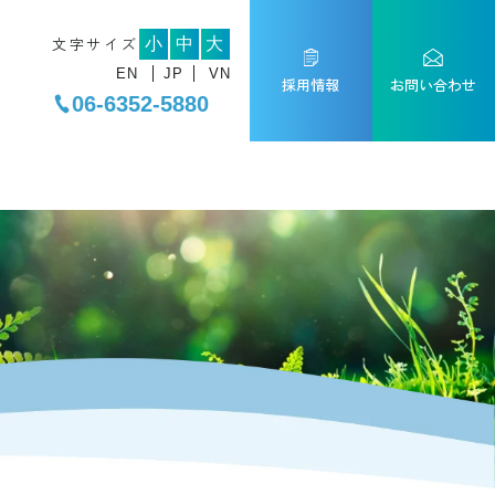
文字サイズ
小
中
大
EN
JP
VN
採用情報
お問い合わせ
06-6352-5880