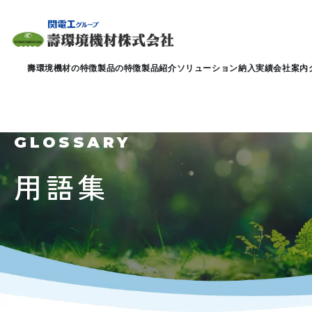
壽環境機材の特徴
製品の特徴
製品紹介
ソリューション
納入実績
会社案内
GLOSSARY
用語集