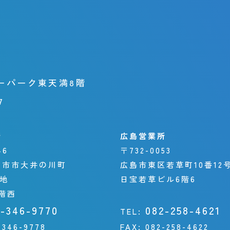
ーパーク東天満8階
7
所
広島営業所
46
〒732-0053
日市市大井の川町
広島市東区若草町10番12
番地
日宝若草ビル6階6
階西
9-346-9770
082-258-4621
TEL:
-346-9778
FAX:
082-258-4622