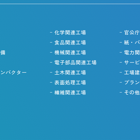
備
化学関連工場
官公庁
備
食品関連工場
紙・パ
設備
機械関連工場
電力関
電子部品関連工場
サービ
コンパクター
土木関連工場
工場建
ス
表面処理工場
プラン
場
繊維関連工場
その他