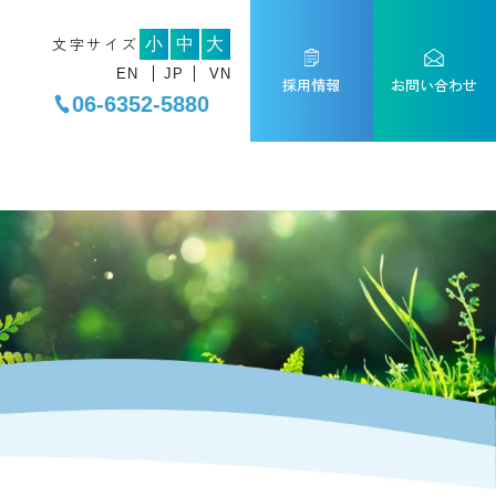
文字サイズ
小
中
大
EN
JP
VN
採用情報
お問い合わせ
06-6352-5880