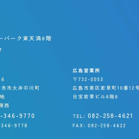
ーパーク東天満8階
7
所
広島営業所
46
〒732-0053
日市市大井の川町
広島市東区若草町10番12
番地
日宝若草ビル6階6
階西
9-346-9770
082-258-4621
TEL:
-346-9778
FAX:
082-258-4622