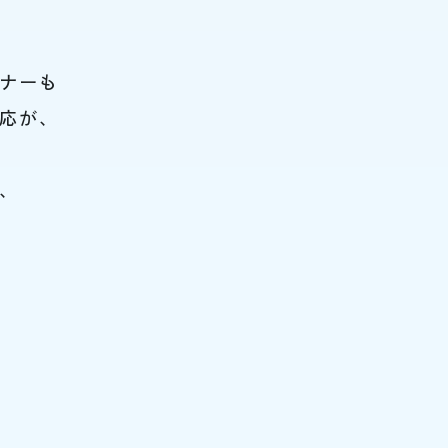
ナーも
応が、
、