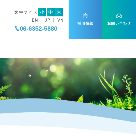
文字サイズ
小
中
大
EN
JP
VN
採用情報
お問い合わせ
06-6352-5880