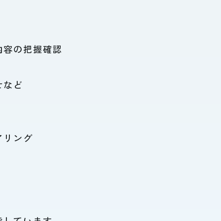
内容の把握確認
せなど
アリング
指しています。