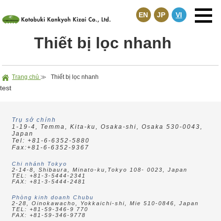
EN
JP
VI
Thiết bị lọc nhanh
Trang chủ
≫
Thiết bị lọc nhanh
test
Trụ sở chính
1-19-4, Temma,
Kita-ku, Osaka-shi,
Osaka 530-0043,
Japan
Tel: +81-6-6352-5880
Fax:+81-6-6352-9367
Chi nhánh Tokyo
2-14-8, Shibaura,
Minato-ku,Tokyo
108- 0023, Japan
TEL: +81-3-5444-2341
FAX: +81-3-5444-2481
Phòng kinh doanh Chubu
2-28, Oinokawacho,
Yokkaichi-shi, Mie
510-0846, Japan
TEL: +81-59-346-9 770
FAX: +81-59-346-9778