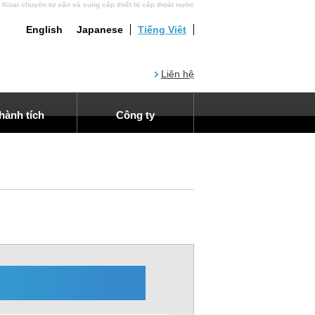
i chuyên tư vấn và cung cấp thiết bị cấp thoát nước
English
Japanese
Tiếng Việt
Liên hệ
hành tích
Công ty
Thành tích
Thư ngỏ
ị xử lý nước thải
bị xử lý nước cấp
tái sử sử dụng nước
hiết bị rửa