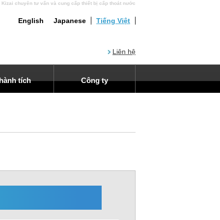
ai chuyên tư vấn và cung cấp thiết bị cấp thoát nước
English
Japanese
Tiếng Việt
Liên hệ
hành tích
Công ty
Thành tích
Thư ngỏ
ị xử lý nước thải
bị xử lý nước cấp
tái sử sử dụng nước
hiết bị rửa