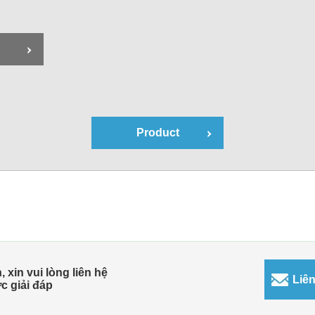
Product
xin vui lòng liên hệ
Liên
c giải đáp