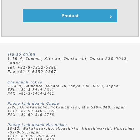
Product
Trụ sở chính
1-19-4, Temma,
Kita-ku, Osaka-shi,
Osaka 530-0043,
Japan
Tel: +81-6-6352-5880
Fax:+81-6-6352-9367
Chi nhánh Tokyo
2-14-8, Shibaura,
Minato-ku,Tokyo
108- 0023, Japan
TEL: +81-3-5444-2341
FAX: +81-3-5444-2481
Phòng kinh doanh Chubu
2-28, Oinokawacho,
Yokkaichi-shi, Mie
510-0846, Japan
TEL: +81-59-346-9 770
FAX: +81-59-346-9778
Phòng kinh doanh Hiroshima
10-12, Wakakusa-cho,
Higashi-ku, Hiroshima-shi,
Hiroshima
732-0053,Japan
TEL: +8 1-82-258-4621
FAX: +81-82-258-4622